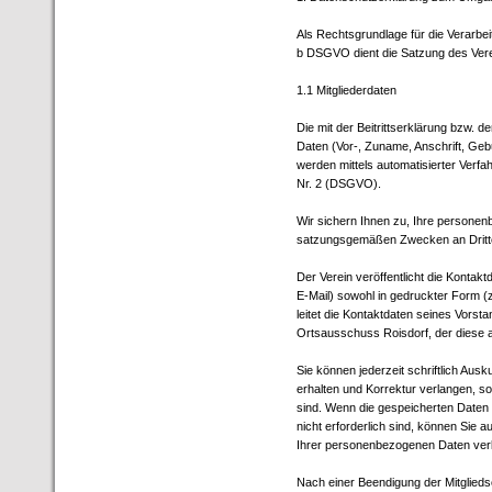
Als Rechtsgrundlage für die Verarbe
b DSGVO dient die Satzung des Vere
1.1 Mitgliederdaten
Die mit der Beitrittserklärung bzw
Daten (Vor-, Zuname, Anschrift, Geb
werden mittels automatisierter Verfah
Nr. 2 (DSGVO).
Wir sichern Ihnen zu, Ihre personen
satzungsgemäßen Zwecken an Dritt
Der Verein veröffentlicht die Kontakt
E-Mail) sowohl in gedruckter Form (z.
leitet die Kontaktdaten seines Vorsta
Ortsausschuss Roisdorf, der diese auf
Sie können jederzeit schriftlich Aus
erhalten und Korrektur verlangen, so
sind. Wenn die gespeicherten Daten 
nicht erforderlich sind, können Sie
Ihrer personenbezogenen Daten ver
Nach einer Beendigung der Mitglied