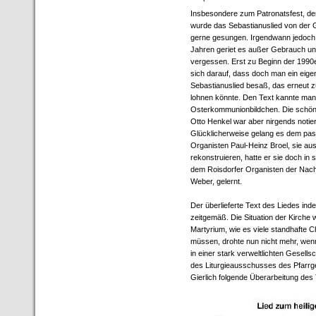
Insbesondere zum Patronatsfest, der
wurde das Sebastianuslied von der 
gerne gesungen. Irgendwann jedoch 
Jahren geriet es außer Gebrauch un
vergessen. Erst zu Beginn der 199
sich darauf, dass doch man ein eige
Sebastianuslied besaß, das erneut z
lohnen könnte. Den Text kannte man
Osterkommunionbildchen. Die schön
Otto Henkel war aber nirgends notie
Glücklicherweise gelang es dem pass
Organisten Paul-Heinz Broel, sie au
rekonstruieren, hatte er sie doch in
dem Roisdorfer Organisten der Nachkr
Weber, gelernt.
Der überlieferte Text des Liedes inde
zeitgemäß. Die Situation der Kirche 
Martyrium, wie es viele standhafte Ch
müssen, drohte nun nicht mehr, wen
in einer stark verweltlichten Gesellsc
des Liturgieausschusses des Pfarrg
Gierlich folgende Überarbeitung des