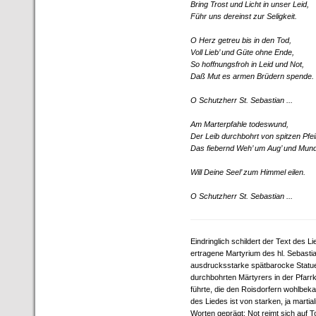
Bring Trost und Licht in unser Leid,
Führ uns dereinst zur Seligkeit.
O Herz getreu bis in den Tod,
Voll Lieb’ und Güte ohne Ende,
So hoffnungsfroh in Leid und Not,
Daß Mut es armen Brüdern spende.
O Schutzherr St. Sebastian ...
Am Marterpfahle todeswund,
Der Leib durchbohrt von spitzen Pfei
Das fiebernd Weh’ um Aug’ und Mund
Will Deine Seel’ zum Himmel eilen.
O Schutzherr St. Sebastian ...
Eindringlich schildert der Text des L
ertragene Martyrium des hl. Sebastia
ausdrucksstarke spätbarocke Statue
durchbohrten Märtyrers in der Pfarr
führte, die den Roisdorfern wohlbek
des Liedes ist von starken, ja marti
Worten geprägt: Not reimt sich auf To