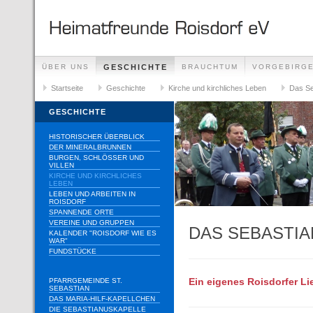
ÜBER UNS
GESCHICHTE
BRAUCHTUM
VORGEBIRG
Startseite
Geschichte
Kirche und kirchliches Leben
Das Se
GESCHICHTE
HISTORISCHER ÜBERBLICK
DER MINERALBRUNNEN
BURGEN, SCHLÖSSER UND
VILLEN
KIRCHE UND KIRCHLICHES
LEBEN
LEBEN UND ARBEITEN IN
ROISDORF
SPANNENDE ORTE
VEREINE UND GRUPPEN
DAS SEBASTIA
KALENDER "ROISDORF WIE ES
WAR"
FUNDSTÜCKE
PFARRGEMEINDE ST.
Ein eigenes Roisdorfer Li
SEBASTIAN
DAS MARIA-HILF-KAPELLCHEN
DIE SEBASTIANUSKAPELLE