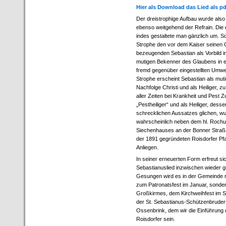
Hier als Download das Lied als pd
Der dreistrophige Aufbau wurde also
ebenso weitgehend der Refrain. Die 
indes gestaltete man gänzlich um. So
Strophe den vor dem Kaiser seinen
bezeugenden Sebastian als Vorbild in
mutigen Bekenner des Glaubens in e
fremd gegenüber eingestellten Umwel
Strophe erscheint Sebastian als muti
Nachfolge Christi und als Heiliger,
aller Zeiten bei Krankheit und Pest Z
„Pestheiliger“ und als Heiliger, de
schrecklichen Aussatzes glichen, wur
wahrscheinlich neben dem hl. Rochu
Siechenhauses an der Bonner Straße. 
der 1891 gegründeten Roisdorfer Pfa
Anliegen.
In seiner erneuerten Form erfreut si
Sebastianuslied inzwischen wieder gr
Gesungen wird es in der Gemeinde r
zum Patronatsfest im Januar, sonde
Großkirmes, dem Kirchweihfest im S
der St. Sebastianus-Schützenbruder
Ossenbrink, dem wir die Einführung 
Roisdorfer sein.