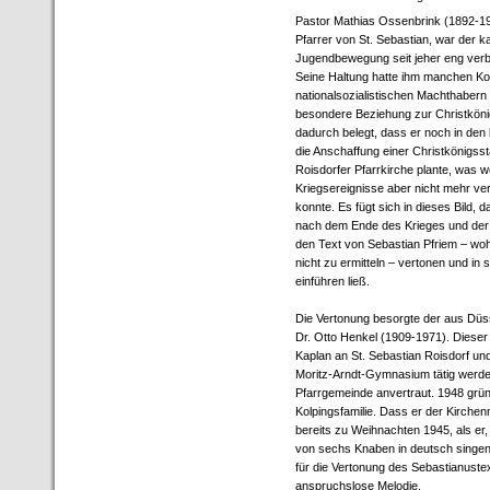
Pastor Mathias Ossenbrink (1892-19
Pfarrer von St. Sebastian, war der k
Jugendbewegung seit jeher eng ve
Seine Haltung hatte ihm manchen Kon
nationalsozialistischen Machthabern
besondere Beziehung zur Christköni
dadurch belegt, dass er noch in den 
die Anschaffung einer Christkönigsst
Roisdorfer Pfarrkirche plante, was 
Kriegsereignisse aber nicht mehr ver
konnte. Es fügt sich in dieses Bild, d
nach dem Ende des Krieges und der
den Text von Sebastian Pfriem – wohe
nicht zu ermitteln – vertonen und in
einführen ließ.
Die Vertonung besorgte der aus Dü
Dr. Otto Henkel (1909-1971). Dieser
Kaplan an St. Sebastian Roisdorf und
Moritz-Arndt-Gymnasium tätig werde
Pfarrgemeinde anvertraut. 1948 grün
Kolpingsfamilie. Dass er der Kirche
bereits zu Weihnachten 1945, als er
von sechs Knaben in deutsch singen 
für die Vertonung des Sebastianustex
anspruchslose Melodie.