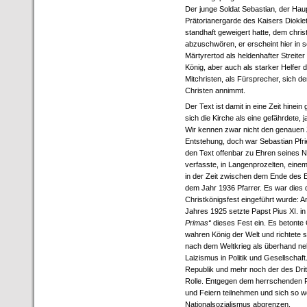
Der junge Soldat Sebastian, der Ha
Prätorianergarde des Kaisers Dioklet
standhaft geweigert hatte, dem chris
abzuschwören, er erscheint hier in
Märtyrertod als heldenhafter Streiter
König, aber auch als starker Helfer d
Mitchristen, als Fürsprecher, sich d
Christen annimmt.
Der Text ist damit in eine Zeit hinein
sich die Kirche als eine gefährdete, j
Wir kennen zwar nicht den genauen 
Entstehung, doch war Sebastian Pfr
den Text offenbar zu Ehren seines
verfasste, in Langenprozelten, einem
in der Zeit zwischen dem Ende des 
dem Jahr 1936 Pfarrer. Es war dies di
Christkönigsfest eingeführt wurde: An
Jahres 1925 setzte Papst Pius XI. i
Primas“
dieses Fest ein. Es betonte 
wahren König der Welt und richtete s
nach dem Weltkrieg als überhand 
Laizismus in Politik und Gesellscha
Republik und mehr noch der des Drit
Rolle. Entgegen dem herrschenden F
und Feiern teilnehmen und sich so w
Nationalsozialismus abgrenzen.