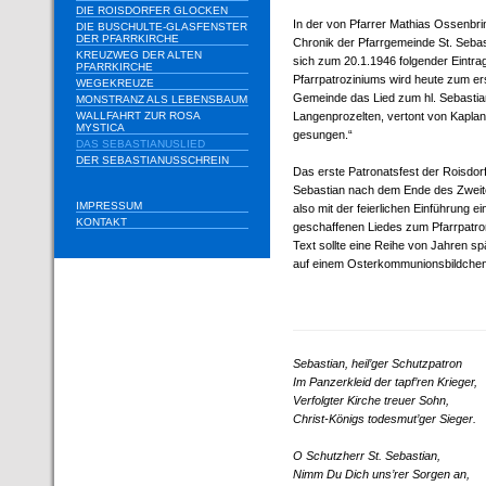
DIE ROISDORFER GLOCKEN
In der von Pfarrer Mathias Ossenbri
DIE BUSCHULTE-GLASFENSTER
DER PFARRKIRCHE
Chronik der Pfarrgemeinde St. Sebast
KREUZWEG DER ALTEN
sich zum 20.1.1946 folgender Eintrag
PFARRKIRCHE
Pfarrpatroziniums wird heute zum er
WEGEKREUZE
Gemeinde das Lied zum hl. Sebastian
MONSTRANZ ALS LEBENSBAUM
WALLFAHRT ZUR ROSA
Langenprozelten, vertont von Kaplan
MYSTICA
gesungen.“
DAS SEBASTIANUSLIED
DER SEBASTIANUSSCHREIN
Das erste Patronatsfest der Roisdor
Sebastian nach dem Ende des Zweit
IMPRESSUM
also mit der feierlichen Einführung e
KONTAKT
geschaffenen Liedes zum Pfarrpatr
Text sollte eine Reihe von Jahren s
auf einem Osterkommunionsbildchen
Sebastian, heil’ger Schutzpatron
Im Panzerkleid der tapf’ren Krieger,
Verfolgter Kirche treuer Sohn,
Christ-Königs todesmut’ger Sieger.
O Schutzherr St. Sebastian,
Nimm Du Dich uns’rer Sorgen an,