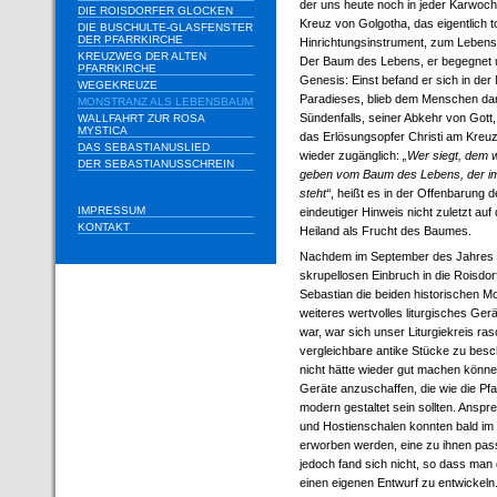
der uns heute noch in jeder Karwoch
DIE ROISDORFER GLOCKEN
Kreuz von Golgotha, das eigentlich 
DIE BUSCHULTE-GLASFENSTER
DER PFARRKIRCHE
Hinrichtungsinstrument, zum Leben
KREUZWEG DER ALTEN
Der Baum des Lebens, er begegnet 
PFARRKIRCHE
Genesis: Einst befand er sich in der 
WEGEKREUZE
Paradieses, blieb dem Menschen dan
MONSTRANZ ALS LEBENSBAUM
Sündenfalls, seiner Abkehr von Gott,
WALLFAHRT ZUR ROSA
MYSTICA
das Erlösungsopfer Christi am Kreu
DAS SEBASTIANUSLIED
wieder zugänglich:
„Wer siegt, dem 
DER SEBASTIANUSSCHREIN
geben vom Baum des Lebens, der im
steht“
, heißt es in der Offenbarung 
IMPRESSUM
eindeutiger Hinweis nicht zuletzt auf
KONTAKT
Heiland als Frucht des Baumes.
Nachdem im September des Jahres 
skrupellosen Einbruch in die Roisdorf
Sebastian die beiden historischen 
weiteres wertvolles liturgisches Ger
war, war sich unser Liturgiekreis ras
vergleichbare antike Stücke zu besc
nicht hätte wieder gut machen könn
Geräte anzuschaffen, die wie die Pfa
modern gestaltet sein sollten. Ansp
und Hostienschalen konnten bald im
erworben werden, eine zu ihnen pa
jedoch fand sich nicht, so dass man 
einen eigenen Entwurf zu entwickeln