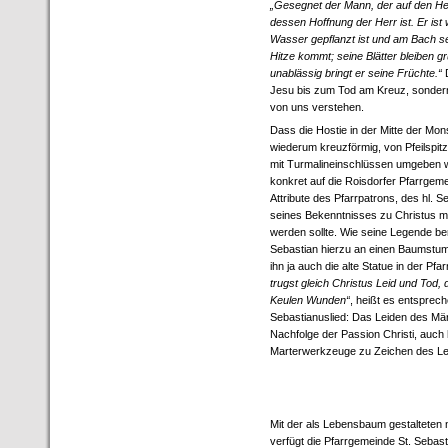
„Gesegnet der Mann, der auf den Her
dessen Hoffnung der Herr ist. Er ist
Wasser gepflanzt ist und am Bach se
Hitze kommt; seine Blätter bleiben g
unablässig bringt er seine Früchte.“
Jesu bis zum Tod am Kreuz, sondern
von uns verstehen.
Dass die Hostie in der Mitte der Mon
wiederum kreuzförmig, von Pfeilspitz
mit Turmalineinschlüssen umgeben w
konkret auf die Roisdorfer Pfarrgemei
Attribute des Pfarrpatrons, des hl. 
seines Bekenntnisses zu Christus m
werden sollte. Wie seine Legende be
Sebastian hierzu an einen Baumstum
ihn ja auch die alte Statue in der Pfa
trugst gleich Christus Leid und Tod, 
Keulen Wunden“
, heißt es entsprec
Sebastianuslied: Das Leiden des Märt
Nachfolge der Passion Christi, auch 
Marterwerkzeuge zu Zeichen des L
Mit der als Lebensbaum gestalteten
verfügt die Pfarrgemeinde St. Sebast