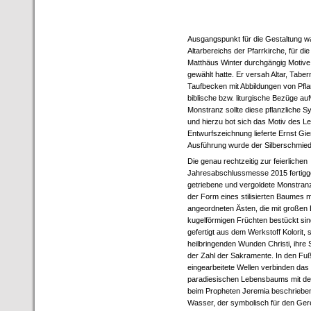
Ausgangspunkt für die Gestaltung w
Altarbereichs der Pfarrkirche, für die
Matthäus Winter durchgängig Motive p
gewählt hatte. Er versah Altar, Tabe
Taufbecken mit Abbildungen von Pfl
biblische bzw. liturgische Bezüge au
Monstranz sollte diese pflanzliche Sy
und hierzu bot sich das Motiv des 
Entwurfszeichnung lieferte Ernst Gier
Ausführung wurde der Silberschmied
Die genau rechtzeitig zur feierlichen
Jahresabschlussmesse 2015 fertigges
getriebene und vergoldete Monstranz 
der Form eines stilisierten Baumes m
angeordneten Ästen, die mit großen 
kugelförmigen Früchten bestückt sin
gefertigt aus dem Werkstoff Kolorit, 
heilbringenden Wunden Christi, ihre 
der Zahl der Sakramente. In den Fu
eingearbeitete Wellen verbinden das
paradiesischen Lebensbaums mit de
beim Propheten Jeremia beschrieb
Wasser, der symbolisch für den Gere