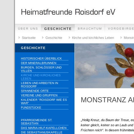
ÜBER UNS
GESCHICHTE
BRAUCHTUM
VORGEBIRG
Startseite
Geschichte
Kirche und kirchliches Leben
Monstr
GESCHICHTE
HISTORISCHER ÜBERBLICK
DER MINERALBRUNNEN
BURGEN, SCHLÖSSER UND
VILLEN
KIRCHE UND KIRCHLICHES
LEBEN
LEBEN UND ARBEITEN IN
ROISDORF
SPANNENDE ORTE
VEREINE UND GRUPPEN
MONSTRANZ A
KALENDER "ROISDORF WIE ES
WAR"
FUNDSTÜCKE
„
Heilig Kreuz
,
du Baum der Treue, e
PFARRGEMEINDE ST.
SEBASTIAN
keiner gleich, keiner so an Laub und 
DAS MARIA-HILF-KAPELLCHEN
Früchten reich“
. In diesem frühmitte
DIE SEBASTIANUSKAPELLE