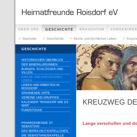
ÜBER UNS
GESCHICHTE
BRAUCHTUM
VORGEBIRG
Startseite
Geschichte
Kirche und kirchliches Leben
Kreuzw
GESCHICHTE
HISTORISCHER ÜBERBLICK
DER MINERALBRUNNEN
BURGEN, SCHLÖSSER UND
VILLEN
KIRCHE UND KIRCHLICHES
LEBEN
LEBEN UND ARBEITEN IN
ROISDORF
SPANNENDE ORTE
VEREINE UND GRUPPEN
KREUZWEG DE
KALENDER "ROISDORF WIE ES
WAR"
FUNDSTÜCKE
PFARRGEMEINDE ST.
Lange verschollen und do
SEBASTIAN
DAS MARIA-HILF-KAPELLCHEN
DIE SEBASTIANUSKAPELLE