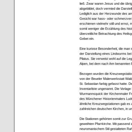
ließ. Zwar waren Jesus und die übri
abgebildet, doch vermied die Darste
Lediglich aus der Herzwunde des am
Gesicht war hass- oder schmerzverzer
erschienen vielmehr still und ernst, 
somit weniger die Erzählung des hist
überzeitliche Betrachtung des Heils
Gebet ein.
Eine kuriose Besonderheit, die man s
der Darstellung eines Lindwurms bei 
Pilatus. Sie verweist wohl auf die L
Alpen, bei dem nach ihm benannten B
Bezogen wurden die Kreuzwegstatione
von der Beueler Malerwerkstatt Wald
St. Sebastian farbig gefasst hatte. 
Inventarliste ungenannt. Die Vorlage
Wurmannsquick der Kirchenmaler Fra
des Münchener Historienmalers Ludw
ähnliche Kreuzwegstationen gab es als
zahlreichen deutschen Kirchen, in un
Die Stationen gehörten somit zur Gru
geweihten Pfarrkirche. Mit passend z
neuromanischem Stil gestalteten R