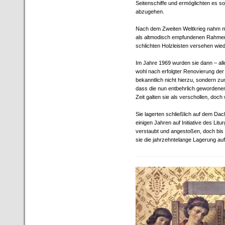
Seitenschiffe und ermöglichten es s
abzugehen.
Nach dem Zweiten Weltkrieg nahm ma
als altmodisch empfundenen Rahmen
schlichten Holzleisten versehen wied
Im Jahre 1969 wurden sie dann – alle
wohl nach erfolgter Renovierung de
bekanntlich nicht hierzu, sondern z
dass die nun entbehrlich gewordene
Zeit galten sie als verschollen, doc
Sie lagerten schließlich auf dem Da
einigen Jahren auf Initiative des Li
verstaubt und angestoßen, doch bis a
sie die jahrzehntelange Lagerung a