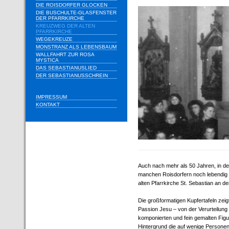
DIE ROISDORFER GLOCKEN
DIE BUSCHULTE-GLASFENSTER
DER PFARRKIRCHE
KREUZWEG DER ALTEN
PFARRKIRCHE
WEGEKREUZE
MONSTRANZ ALS LEBENSBAUM
WALLFAHRT ZUR ROSA
MYSTICA
DAS SEBASTIANUSLIED
DER SEBASTIANUSSCHREIN
IMPRESSUM
KONTAKT
Auch nach mehr als 50 Jahren, in de
manchen Roisdorfern noch lebendig v
alten Pfarrkirche St. Sebastian an 
Die großformatigen Kupfertafeln zeig
Passion Jesu – von der Verurteilung 
komponierten und fein gemalten Fig
Hintergrund die auf wenige Persone