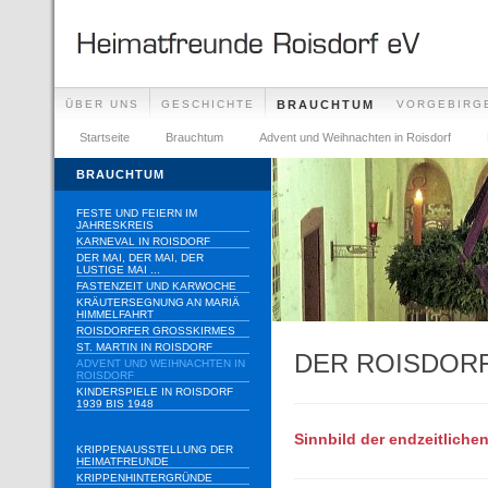
ÜBER UNS
GESCHICHTE
BRAUCHTUM
VORGEBIRG
Startseite
Brauchtum
Advent und Weihnachten in Roisdorf
BRAUCHTUM
FESTE UND FEIERN IM
JAHRESKREIS
KARNEVAL IN ROISDORF
DER MAI, DER MAI, DER
LUSTIGE MAI ...
FASTENZEIT UND KARWOCHE
KRÄUTERSEGNUNG AN MARIÄ
HIMMELFAHRT
ROISDORFER GROSSKIRMES
ST. MARTIN IN ROISDORF
DER ROISDOR
ADVENT UND WEIHNACHTEN IN
ROISDORF
KINDERSPIELE IN ROISDORF
1939 BIS 1948
Sinnbild der endzeitliche
KRIPPENAUSSTELLUNG DER
HEIMATFREUNDE
KRIPPENHINTERGRÜNDE