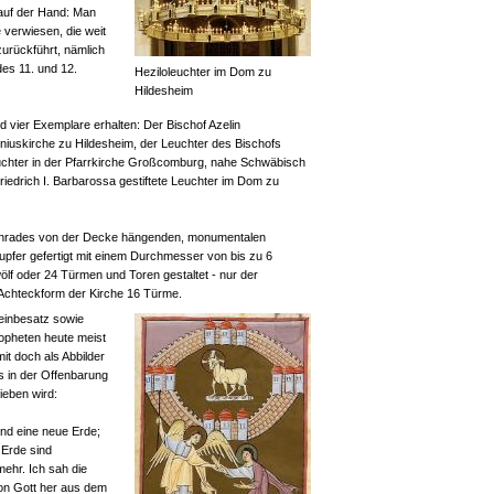
h auf der Hand: Man
 verwiesen, die weit
zurückführt, nämlich
des 11. und 12.
Heziloleuchter im Dom zu
Hildesheim
d vier Exemplare erhalten: Der Bischof Azelin
niuskirche zu Hildesheim, der Leuchter des Bischofs
uchter in der Pfarrkirche Großcomburg, nahe Schwäbisch
riedrich I. Barbarossa gestiftete Leuchter im Dom zu
chenrades von der Decke hängenden, monumentalen
pfer gefertigt mit einem Durchmesser von bis zu 6
ölf oder 24 Türmen und Toren gestaltet - nur der
 Achteckform der Kirche 16 Türme.
einbesatz sowie
opheten heute meist
mit doch als Abbilder
s in der Offenbarung
ieben wird:
nd eine neue Erde;
 Erde sind
ehr. Ich sah die
von Gott her aus dem