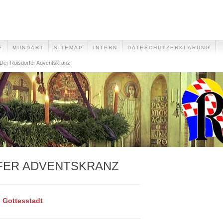
E
MUNDART
SITEMAP
INTERN
DATESCHUTZERKLÄRUNG
Der Roisdorfer Adventskranz
FER ADVENTSKRANZ
n Gottesstadt