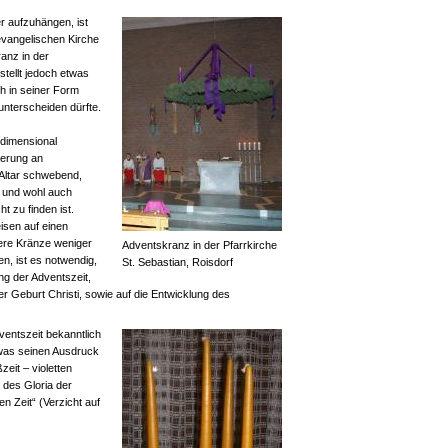
r aufzuhängen, ist
 evangelischen Kirche
anz in der
stellt jedoch etwas
h in seiner Form
nterscheiden dürfte.
rdimensional
ierung an
Altar schwebend,
n und wohl auch
 zu finden ist.
sen auf einen
dere Kränze weniger
Adventskranz in der Pfarrkirche
en, ist es notwendig,
St. Sebastian, Roisdorf
ng der Adventszeit,
er Geburt Christi, sowie auf die Entwicklung des
dventszeit bekanntlich
was seinen Ausdruck
zeit – violetten
des Gloria der
n Zeit“ (Verzicht auf