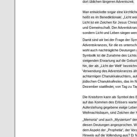
dort üblichen längeren Adventszeit.
Man entwickelte sogar eine kirchlic
heißt es im Benediktionale: „Licht we
Licht ist ein Zeichen für Jesus Chris
und Gemeinschaft. Der Adventskranz 
sondern Licht und Leben siegen wer
Damit sind wir bei der Frage der Sy
Adventskranzes, für die es untersch
wohl auch nachträgliche Deutungen g
Symbolik ist die Zunahme des Lichts
steigenden Erwartung auf die Gebur
hin, der als „Licht der Welt“ bezeichn
Verwendung des Adventskranzes ähn
achtarmigen Chanukkaleuchters, au
jüdischen Chanukkafestes, das im 
Dezember stattfindet, von Tag zu Ta
Die Kreisform kann als Symbol des E
auf das Kommen des Erlösers wartet.
Auferstehung gegebene ewige Leben.
Weihnachtsbaum, sind Zeichen der H
„Memoria“ und auch „Mysterium“ der 
diesen Deutungen angesprochen. Wie
dem Aspekt der „Prophetia“, der Vo
Hinweis auf die Vollendung aus? Er f