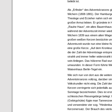
beliebt ist.
Als „Erfinder“ des Adventskranzes gi
Wichern (1808-1881). Der Hamburge
Theologe und Erzieher nahm sich eini
großer Armut lebten. Er gründete i
„Rauhe Haus“, ein altes Bauernhaus,
während der Adventszeit immer wiede
Wichern 1839 aus einem alten Wagenr
großen weißen Kerzen bestückte und
Adventszeit wurde nun eine kleine 
eine große Kerze. „Auf dem Kronleuch
die der Zahl der Adventstage entspr
strahlt und immer heller widerstrahl
sein Anliegen. Das hölzerne Rad wur
umwunden. In dieser Form führte W
Waisenhaus Berlin-Tegel ein.
Wie sich nun von dort aus die weite
Adventskranzes vollzog, darüber sin
Volkskundler nicht einig. Die Zahl de
Kerzen verringerte sich jedenfalls auf
Sonntage bezeichneten. Dies ist erst
schlesischen Riesengebirge belegt: 
(Gebirgshütte) fügte man Tannenzw
und verwendete vier sog. "Hindenburg
Kerzenersatz. Der Brauch des vierk