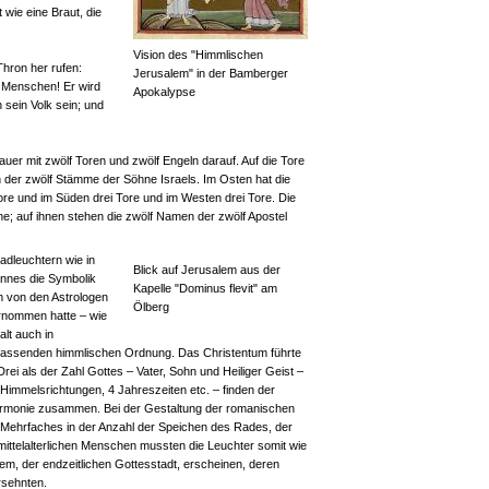
wie eine Braut, die
Vision des "Himmlischen
Thron her rufen:
Jerusalem" in der Bamberger
 Menschen! Er wird
Apokalypse
 sein Volk sein; und
uer mit zwölf Toren und zwölf Engeln darauf. Auf die Tore
der zwölf Stämme der Söhne Israels. Im Osten hat die
ore und im Süden drei Tore und im Westen drei Tore. Die
ne; auf ihnen stehen die zwölf Namen der zwölf Apostel
adleuchtern wie in
Blick auf Jerusalem aus der
annes die Symbolik
Kapelle "Dominus flevit" am
m von den Astrologen
Ölberg
rnommen hatte – wie
alt auch in
mfassenden himmlischen Ordnung. Das Christentum führte
Drei als der Zahl Gottes – Vater, Sohn und Heiliger Geist –
Himmelsrichtungen, 4 Jahreszeiten etc. – finden der
armonie zusammen. Bei der Gestaltung der romanischen
n Mehrfaches in der Anzahl der Speichen des Rades, der
mittelalterlichen Menschen mussten die Leuchter somit wie
em, der endzeitlichen Gottesstadt, erscheinen, deren
rsehnten.