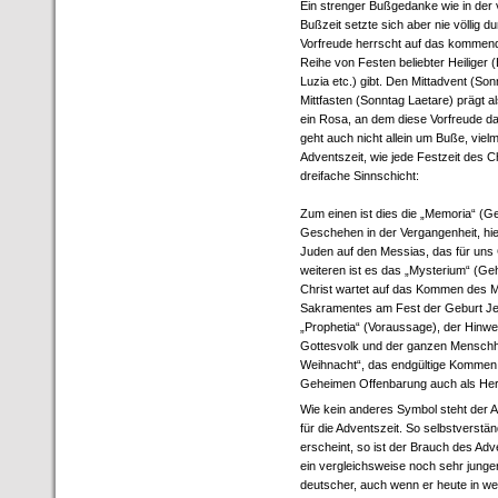
Ein strenger Bußgedanke wie in der 
Bußzeit setzte sich aber nie völlig du
Vorfreude herrscht auf das kommend
Reihe von Festen beliebter Heiliger 
Luzia etc.) gibt. Den Mittadvent (So
Mittfasten (Sonntag Laetare) prägt al
ein Rosa, an dem diese Vorfreude das
geht auch nicht allein um Buße, vielm
Adventszeit, wie jede Festzeit des C
dreifache Sinnschicht:
Zum einen ist dies die „Memoria“ (Ge
Geschehen in der Vergangenheit, hie
Juden auf den Messias, das für uns 
weiteren ist es das „Mysterium“ (Ge
Christ wartet auf das Kommen des M
Sakramentes am Fest der Geburt Jesu
„Prophetia“ (Voraussage), der Hinwei
Gottesvolk und der ganzen Menschhei
Weihnacht“, das endgültige Kommen d
Geheimen Offenbarung auch als Hera
Wie kein anderes Symbol steht der 
für die Adventszeit. So selbstverstän
erscheint, so ist der Brauch des Ad
ein vergleichsweise noch sehr junge
deutscher, auch wenn er heute in we