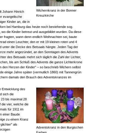
Wichernkranz in der Bonner
lt Johann Hinrich
Kreuzkirche
r evangelische
ger Kinder an, die in
n Horn bei Hamburg das heute noch bestehende sog.
 wo die Kinder betreut und ausgebildet wurden. Da diese
r fragten, wann denn endlich Weihnachten sei, baute
ad einen Leuchter, den er mit 19 kleinen roten und 4
 unter die Decke des Betsaals hängte. Jeden Tag der
Kerze mehr angezündet, an den Sonntagen des Advents
ter des Betsaals mehrt sich täglich die Zahl der Lichter,
echen, bis am Schluß des Advents die ganze Lichterkrone
t in den Herzen der Kinder“ – so beschrieb Wichern selbst
de einige Jahre später (vermutlich 1860) mit Tannengrün
ichern damals den Brauch des Adventskranzes im
re Entwicklung des
d sich die
r 23 bis maximal 28
 die vier, welche die
mals für 1911 im
In einer Baude
eige zu einem Kranz
lichter" als
Adventskranz in den liturgischen
erzigen
Farben