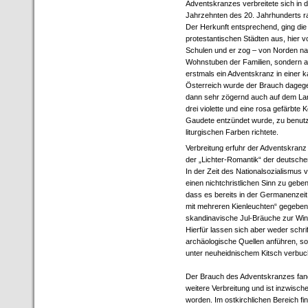
Adventskranzes verbreitete sich in 
Jahrzehnten des 20. Jahrhunderts r
Der Herkunft entsprechend, ging die
protestantischen Städten aus, hier
Schulen und er zog – von Norden nach
Wohnstuben der Familien, sondern au
erstmals ein Adventskranz in einer k
Österreich wurde der Brauch dagege
dann sehr zögernd auch auf dem Lan
drei violette und eine rosa gefärbt
Gaudete entzündet wurde, zu benutz
liturgischen Farben richtete.
Verbreitung erfuhr der Adventskran
der „Lichter-Romantik“ der deutsc
In der Zeit des Nationalsozialismus
einen nichtchristlichen Sinn zu gebe
dass es bereits in der Germanenzeit
mit mehreren Kienleuchten“ gegeben
skandinavische Jul-Bräuche zur Wi
Hierfür lassen sich aber weder schri
archäologische Quellen anführen, so
unter neuheidnischem Kitsch verbuc
Der Brauch des Adventskranzes fand
weitere Verbreitung und ist inzwisc
worden. Im ostkirchlichen Bereich fi