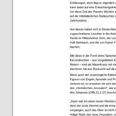
Erklärungen, doch liegt er eigentlic
kann dabei auf eine Entwicklungslinie
vor diese Zeit des Pastors Wichern 
auf die mittelalterlichen Radleuchter 
Jahrhunderts.
Von diesen haben sich in Deutschlan
zugeschriebene Leuchter in der Anto
Hezilo im Hildesheimer Dom, der Le
Hall-Steinbach, und der von Kaiser F
Aachen.
Alle diese in der Form eines Spei
Kerzenleuchter – aus vergoldetem Ku
Metern – sind als Mauerkranz mit zw
Aachener hat aus Rücksicht auf die
Wenn auch der ursprüngliche Edelst
Figuren von Engeln, Aposteln und Pr
verloren ist, so erweisen sie sich da
des „Himmlischen Jerusalem“, wie e
des Johannes (Offb 21,1-27) beschr
„Dann sah ich einen neuen Himmel u
denn der erste Himmel und die erste
vergangen, auch das Meer ist nicht m
heilige Stadt, das neue Jerusalem, 