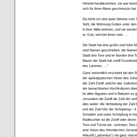
Himmel herabkommen; sie war bereit 
sich für ihren Mann geschmückt hat.
Da hörte ich eine laute Stimme vom 
Seht, die Wohnung Gottes unter den
in ihrer Mitte wohnen, und sie werden
er, Gott, wird bei ihnen sein. …
Die Stadt hat eine große und hohe Ma
sind Namen geschrieben: die Namen 
Stadt drei Tore und im Norden drei T
Mauer der Stadt hat zwölf Grundstei
des Lammes. …“
Ganz wesentlich erscheint bei den R
der apokalyptischen Vision des Joh
der Zahl Zwölf, welche das Judentu
der benachbarten Hochkulturen übe
im alten Ägypten und in Babylon so g
Jerusalem die Zwölf als Zahl der u
dies weiter: Als Verbindung der Zahl 
und der Zahl Vier der Schöpfung – 4 
Schöpfer und seine Schöpfung in H
Radleuchter ist die Zwölf oder dere
Tore und Türme etc. vertreten. Den 
eine Vision des Himmlischen Jerusal
Ankunft („adventus“) sie ganz real e