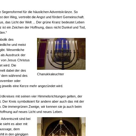
he Segensformel für die häuslichen Adventskränze. So
ist den Weg, vertreibt die Angst und fördert Gemeinschaft.
tus, das Licht der Welt ... Der grüne Kranz bedeutet Leben
ist ein Zeichen der Hoffnung, dass nicht Dunkel und Tod,
den.“
mbolik des
iedliche und meist
ibt. Wesentliche
 als Ausdruck der
t von Jesus Christus
et wird. Die
elt dabei der des
Chanukkaleuchter
f dem während des
November oder
g jeweils eine Kerze mehr angezündet wird.
rdkreises mit seinen vier Himmelsrichtungen gelten, der
 Der Kreis symbolisiert für andere aber auch das mit der
 Die immergrünen Zweige, wir kennen sie ja auch beim
offnung auf neues Licht und neues Leben.
Adventszeit sind bei
 sieht es aber mit
raussage, dem
ehlt in den gängigen