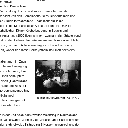
den ersten
asch in Deutschland:
 Verbreitung des Lichterkranzes zunächst von den
 vor allem von den Gemeindehäusern, Kinderheimen und
 Süden fortschreitend – bald nicht nur in die
ch in die Kirchen beider Konfessionen ein. 1925 ist
atholischen Kölner Kirche bezeugt. In Bayern und
n erst nach 1930 übernommen, zuerst in den Städten und
d. In den katholischen Gegenden wurde es dabei üblich,
e Kerze, die am 3. Adventsonntag, dem Freudensonntag
en, wobei sich diese Farbsymbolik natürlich nach den
z aber auch im Zuge
hen Jugendbewegung.
 versuchte man, ihm
n: man behauptete,
 einen „Lichterkranz
 habe und wies auf
ntersonnenwende hin.
ftliche noch
Hausmusik im Advent, ca. 1955
 dass dies getrost
ht werden kann.
 in der Zeit nach dem Zweiten Weltkrieg in Deutschland
hen, wie erwähnt, auch in viele andere Länder übernommen
nden sich teilweise Kränze mit 6 Kerzen, entsprechend der