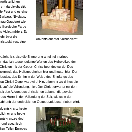
vorösterlichen
rch, da gleichzeitig
e Fest und es eine
(Barbara, Nikolaus,
nntag Gaudete) wie
s liturgische Farbe
 Violett mildert. Es
ehr birgt die
Adventsleuchter "Jerusalem"
hristusjahres, eine
dächtnis), also die Erinnerung an ein einmaliges
r: das jahrtausendelange Warten des Heilsvolkes der
Christen mit der Geburt Christi beendet wurde. Des
heimnis), das Heilsgeschehen hier und heute, hier: Der
essias, das für ihn in der Weise des Empfangs des
 Christi Gegenwart wird. Hinzu kommt als drittes die
s auf die Vollendung, hier: Der Christ erwartet mit dem
t den Advent des christlichen Lebens, die „zweite
es Herrn in der Vollendung der Zeit, wie es in der
bkunft der endzeitlichen Gottesstadt beschrieben wird.
Adventskranz heute
dlich er uns heute
ventskranzes doch
r und spezifisch
iten Teilen Europas