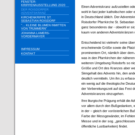
FENSTER-
KRIPPENAUSSTELLUNG 2020
Einen Adventskranz aufzustellen ode
DER ROISDORFER
wohl in fast jeder katholischen oder
ADVENTSKRANZ
in Deutschland üblich. Der Adventskr
KIRCHENKRIPPE ST.
SEBASTIAN ROISDORF
Roisdorfer Pfarrkirche St. Sebastian 
"... KLEINE BLUMEN INMITTEN
ganz besonderes dar - obwohl er sic
VON TRÜMMERN"
kaum von anderen Adventskränzen u
JOHANNA LAMERS-
VORDERMAYER
Entscheidend ist vielmehr seine übe
erscheinende Größe sowie die Platz
IMPRESSUM
prominentem Ort, nämlich über dem 
KONTAKT
was in den Pfarrkirchen der nähere
weiteren Umgebung Roisdorfs so nicht
Größe und Ort des Kranzes aber wei
Sinngehalt des Advents hin, den an
deutlich vermitteln. Um ihn zu erfass
ein wenig auf die theologische Deutu
der Vorbereitungszeit auf das Fest d
Adventskranzes einzugehen.
Ihre liturgische Prägung erhält die A
vor allem durch den Bußgedanken, 
in der – gleich der vorösterlichen Buß
Farbe der Messgewänder, im Fehlen 
Messe und in der sog. „geschlossene
öffentliche Lustbarkeiten) findet.